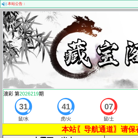
本站公告：
本站〖导航通道〗请保存书