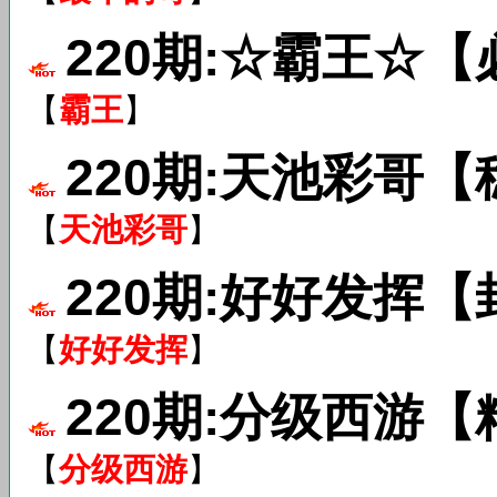
220期:☆霸王☆
霸王
【
】
220期:天池彩哥
天池彩哥
【
】
220期:好好发挥
好好发挥
【
】
220期:分级西游
分级西游
【
】