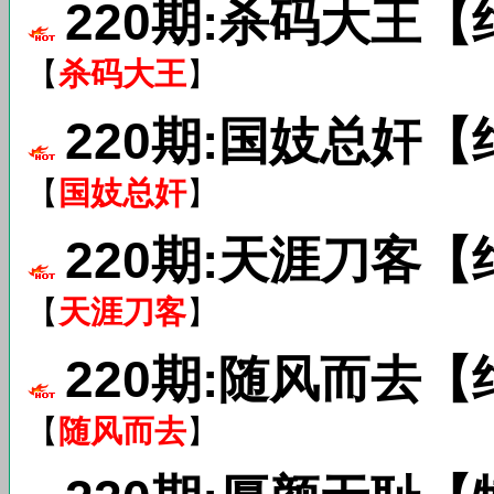
220期:杀码大王
杀码大王
【
】
220期:国妓总奸
国妓总奸
【
】
220期:天涯刀客
天涯刀客
【
】
220期:随风而去
随风而去
【
】