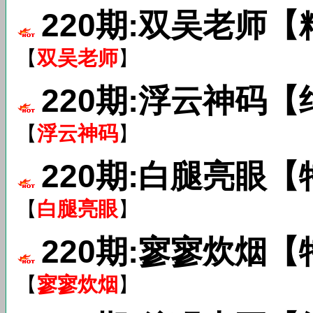
220期:双吴老师
双吴老师
【
】
220期:浮云神码
浮云神码
【
】
220期:白腿亮眼
白腿亮眼
【
】
220期:寥寥炊烟
寥寥炊烟
【
】