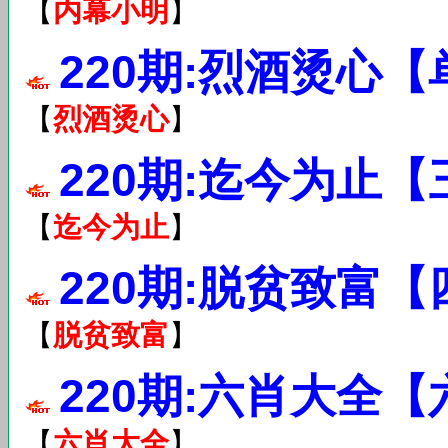
内幕小明
【
】
220期:烈酒烫心
烈酒烫心
【
】
220期:迄今为止
迄今为止
【
】
220期:脱贫致富
脱贫致富
【
】
220期:六肖大全
六肖大全
【
】