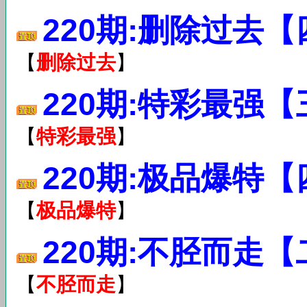
220期:删除过去
删除过去
【
】
220期:特彩最强
特彩最强
【
】
220期:极品爆特
极品爆特
【
】
220期:不胫而走
不胫而走
【
】