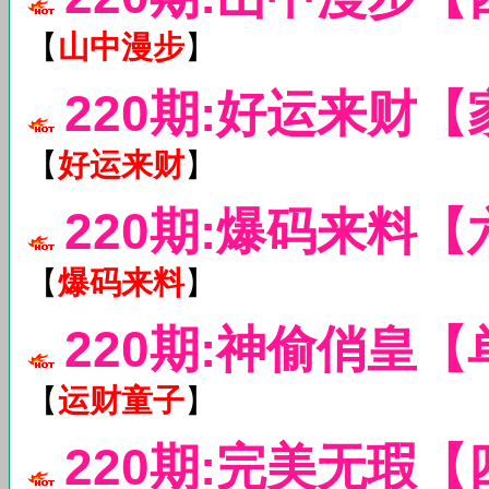
山中漫步
【
】
220期:好运来财
好运来财
【
】
220期:爆码来料
爆码来料
【
】
220期:神偷俏皇
运财童子
【
】
220期:完美无瑕