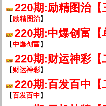
220期:励精图治
励精图治
【
】
220期:中爆创富
中爆创富
【
】
220期:财运神彩
财运神彩
【
】
220期:百发百中
百发百中
【
】