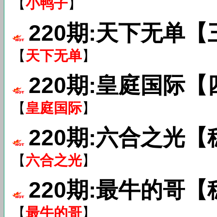
小鸭子
【
】
220期:天下无单
天下无单
【
】
220期:皇庭国际
皇庭国际
【
】
220期:六合之光
六合之光
【
】
220期:最牛的哥
最牛的哥
【
】