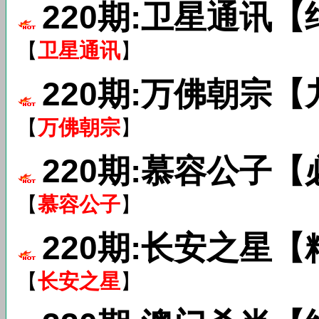
220期:卫星通讯
卫星通讯
【
】
220期:万佛朝宗
万佛朝宗
【
】
220期:慕容公子
慕容公子
【
】
220期:长安之星
长安之星
【
】