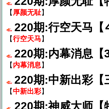
220期:厚颜无耻
厚颜无耻
【
】
220期:行空天马
行空天马
【
】
220期:内幕消息【
内幕消息
【
】
220期:中新出彩
中新出彩
【
】
220期:神威大师