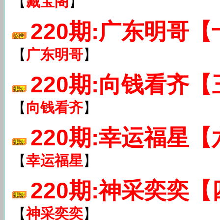
藏宝阁
【
】
220期:广东明哥
广东明哥
【
】
220期:向钱看齐
向钱看齐
【
】
220期:幸运福星
幸运福星
【
】
220期:神采奕奕
神采奕奕
【
】