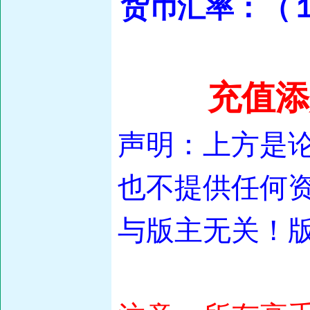
货币汇率：（１
充值添
声明：上方是
也不提供任何
与版主无关！