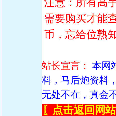
注意：所有高
需要购买才能
币，忘给位熟
站长宣言：
本网
料，马后炮资料，
无处不在，真金
〖点击返回网站