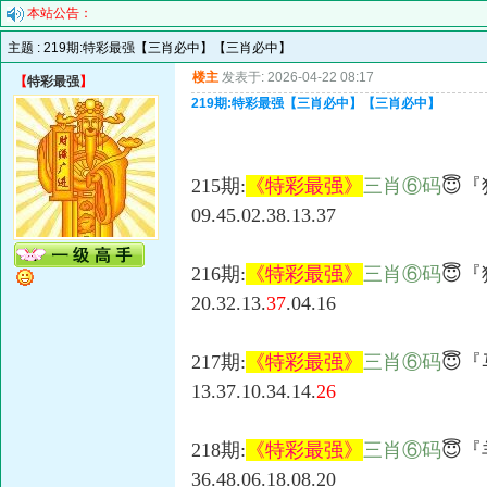
本站公告：
主题 :
219期:特彩最强【三肖必中】【三肖必中】
楼主
发表于: 2026-04-22 08:17
【
特彩最强
】
219期:特彩最强【三肖必中】【三肖必中】
215期:
《特彩最强》
三肖⑥码
😇『
09.45.02.38.13.37
216期:
《特彩最强》
三肖⑥码
😇『
20.32.13.
37
.04.16
217期:
《特彩最强》
三肖⑥码
😇
13.37.10.34.14.
26
218期:
《特彩最强》
三肖⑥码
😇
36.48.06.18.08.20