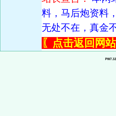
料，马后炮资料，
无处不在，真金
〖点击返回网站
PW7.