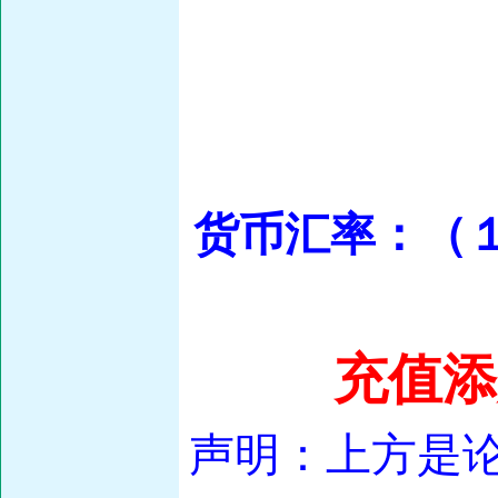
货币汇率：（１
充值添
声明：上方是