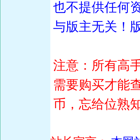
也不提供任何
与版主无关！
注意：所有高
需要购买才能
币，忘给位熟