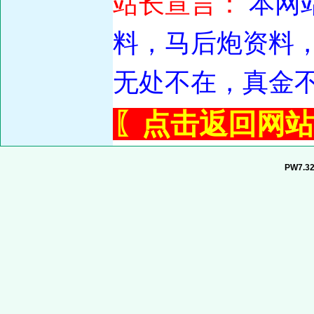
站长宣言：
本网
料，马后炮资料，
无处不在，真金
〖点击返回网站
PW7.