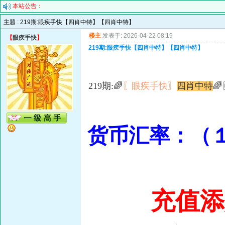
本站公告：
主题 :
219期:眼疾手快【四肖中特】【四肖中特】
楼主
发表于: 2026-04-22 08:19
【
眼疾手快
】
219期:眼疾手快【四肖中特】【四肖中特】
219期:🌈
〖眼疾手快〗
四肖中特

货币汇率：（１
充值添