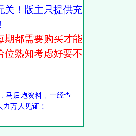
无关！版主只提供充
!
每期都需要购买才能
给位熟知考虑好要不
，马后炮资料，一经查
实力万人见证！