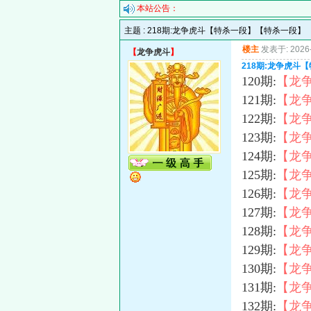
本站公告：
主题 :
218期:龙争虎斗【特杀一段】【特杀一段】
楼主
发表于: 2026-
【
龙争虎斗
】
218期:龙争虎斗
120期:
【龙
121期:
【龙
122期:
【龙
123期:
【龙
124期:
【龙
125期:
【龙
126期:
【龙
127期:
【龙
128期:
【龙
129期:
【龙
130期:
【龙
131期:
【龙
132期:
【龙