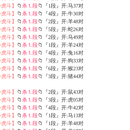
争虎斗】
📁
杀⒈段
📁『1段』开:马37对
争虎斗】
📁
杀⒈段
📁『4段』开:牛30对
争虎斗】
📁
杀⒈段
📁『2段』开:羊48对
争虎斗】
📁
杀⒈段
📁『5段』开:蛇26对
争虎斗】
📁
杀⒈段
📁『2段』开:马49对
争虎斗】
📁
杀⒈段
📁『1段』开:羊24对
争虎斗】
📁
杀⒈段
📁『4段』开:兔16对
争虎斗】
📁
杀⒈段
📁『3段』开:狗33对
争虎斗】
📁
杀⒈段
📁『6段』开:猴23对
争虎斗】
📁
杀⒈段
📁『3段』开:猪44对
争虎斗】
📁
杀⒈段
📁『2段』开:鼠43对
争虎斗】
📁
杀⒈段
📁『3段』开:虎05对
争虎斗】
📁
杀⒈段
📁『4段』开:牛42对
争虎斗】
📁
杀⒈段
📁『1段』开:马13对
争虎斗】
📁
杀⒈段
📁『1段』开:羊48对