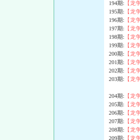
194期:
【龙
195期:
【龙
196期:
【龙
197期:
【龙
198期:
【龙
199期:
【龙
200期:
【龙
201期:
【龙
202期:
【龙
203期:
【龙
204期:
【龙
205期:
【龙
206期:
【龙
207期:
【龙
208期:
【龙
209期:
【龙