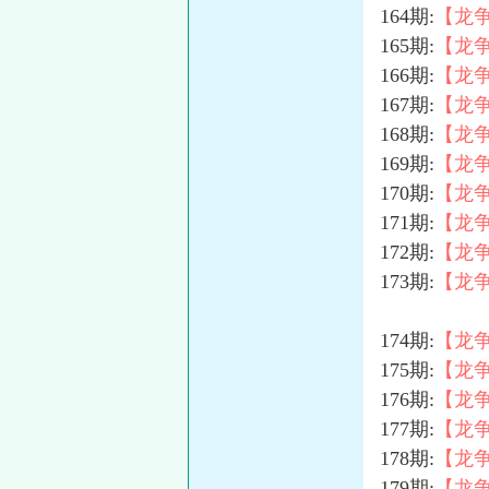
164期:
【龙
165期:
【龙
166期:
【龙
167期:
【龙
168期:
【龙
169期:
【龙
170期:
【龙
171期:
【龙
172期:
【龙
173期:
【龙
174期:
【龙
175期:
【龙
176期:
【龙
177期:
【龙
178期:
【龙
179期:
【龙