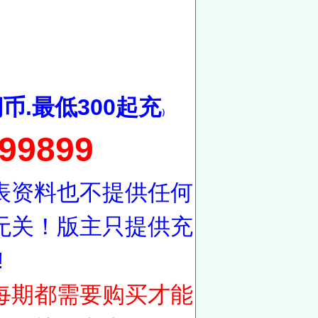
币.最低300起充
）
9899
表资料也不提供任何
无关！版主只提供充
!
每期都需要购买才能