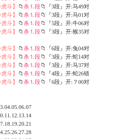
争虎斗】
📁
杀⒈段
📁『3段』开:马49对
争虎斗】
📁
杀⒈段
📁『3段』开:马01对
争虎斗】
📁
杀⒈段
📁『5段』开:牛06对
争虎斗】
📁
杀⒈段
📁『3段』开:猴35对
争虎斗】
📁
杀⒈段
📁『6段』开:兔04对
争虎斗】
📁
杀⒈段
📁『3段』开:蛇14对
争虎斗】
📁
杀⒈段
📁『3段』开:马37对
争虎斗】
📁
杀⒈段
📁『4段』开:蛇26错
争虎斗】
📁
杀⒈段
📁『6段』开:？00对
.04.05.06.07
.11.12.13.14
.18.19.20.21
.25.26.27.28