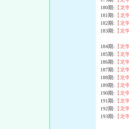
180期:
【龙
181期:
【龙
182期:
【龙
183期:
【龙
184期:
【龙
185期:
【龙
186期:
【龙
187期:
【龙
188期:
【龙
189期:
【龙
190期:
【龙
191期:
【龙
192期:
【龙
193期:
【龙