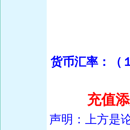
货币汇率：（１
充值添
声明：上方是