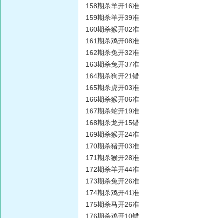
158期杀羊开16准
159期杀羊开39准
160期杀猴开02准
161期杀鸡开08准
162期杀兔开32准
163期杀兔开37准
164期杀狗开21错
165期杀虎开03准
166期杀猴开06准
167期杀蛇开19准
168期杀龙开15错
169期杀猴开24准
170期杀猪开03准
171期杀猴开28准
172期杀羊开44准
173期杀兔开26准
174期杀鸡开41准
175期杀马开26准
176期杀鸡开10错