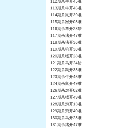
112期杀牛开45准
113期杀牛开46准
114期杀鼠开39准
115期杀猴开03准
116期杀羊开23错
117期杀猪开47准
118期杀猪开36准
119期杀狗开38准
120期杀猴开28准
121期杀马开24错
122期杀狗开33准
123期杀牛开45准
124期杀鼠开49准
126期杀鸡开02准
127期杀猴开49准
128期杀鸡开13准
129期杀鸡开40准
130期杀马开23准
131期杀猪开47准