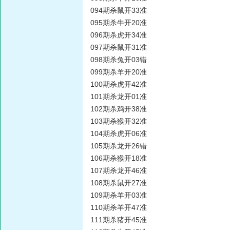
094期杀鼠开33准
095期杀牛开20准
096期杀虎开34准
097期杀鼠开31准
098期杀兔开03错
099期杀羊开20准
100期杀虎开42准
101期杀龙开01准
102期杀鸡开38准
103期杀猴开32准
104期杀虎开06准
105期杀龙开26错
106期杀猴开18准
107期杀龙开46准
108期杀鼠开27准
109期杀羊开03准
110期杀羊开47准
111期杀猪开45准