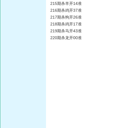
215期杀羊开14准
216期杀鸡开37准
217期杀狗开26准
218期杀鸡开17准
219期杀马开43准
220期杀龙开00准