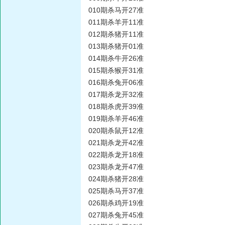
010期杀马开27准
011期杀羊开11准
012期杀猪开11准
013期杀猪开01准
014期杀牛开26准
015期杀猴开31准
016期杀兔开06准
017期杀龙开32准
018期杀虎开39准
019期杀羊开46准
020期杀鼠开12准
021期杀龙开42准
022期杀龙开18准
023期杀龙开47准
024期杀猪开28准
025期杀马开37准
026期杀鸡开19准
027期杀兔开45准