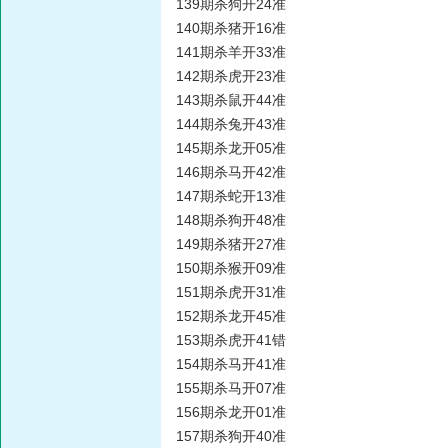
139期杀狗开24准
140期杀猪开16准
141期杀羊开33准
142期杀虎开23准
143期杀鼠开44准
144期杀兔开43准
145期杀龙开05准
146期杀马开42准
147期杀蛇开13准
148期杀狗开48准
149期杀猪开27准
150期杀猴开09准
151期杀虎开31准
152期杀龙开45准
153期杀虎开41错
154期杀马开41准
155期杀马开07准
156期杀龙开01准
157期杀狗开40准