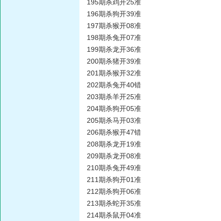
195期杀鸡开25准
196期杀狗开39准
197期杀猴开08准
198期杀兔开07准
199期杀龙开36准
200期杀猪开39准
201期杀猴开32准
202期杀兔开40错
203期杀羊开25准
204期杀狗开05准
205期杀马开03准
206期杀猴开47错
208期杀龙开19准
209期杀龙开08准
210期杀兔开49准
211期杀狗开01准
212期杀狗开06准
213期杀蛇开35准
214期杀鼠开04准