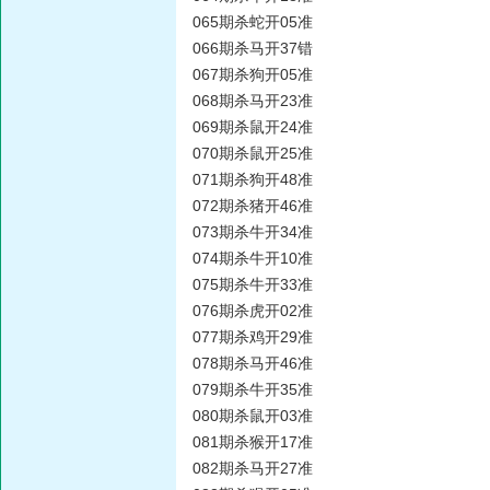
065期杀蛇开05准
066期杀马开37错
067期杀狗开05准
068期杀马开23准
069期杀鼠开24准
070期杀鼠开25准
071期杀狗开48准
072期杀猪开46准
073期杀牛开34准
074期杀牛开10准
075期杀牛开33准
076期杀虎开02准
077期杀鸡开29准
078期杀马开46准
079期杀牛开35准
080期杀鼠开03准
081期杀猴开17准
082期杀马开27准