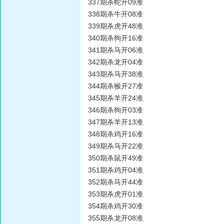
337期杀蛇开09准
338期杀牛开08准
339期杀虎开48准
340期杀狗开16准
341期杀马开06准
342期杀龙开04准
343期杀马开38准
344期杀猴开27准
345期杀羊开24准
346期杀狗开03准
347期杀羊开13准
348期杀鸡开16准
349期杀马开22准
350期杀鼠开49准
351期杀鸡开04准
352期杀马开44准
353期杀虎开01准
354期杀鸡开30准
355期杀龙开08准