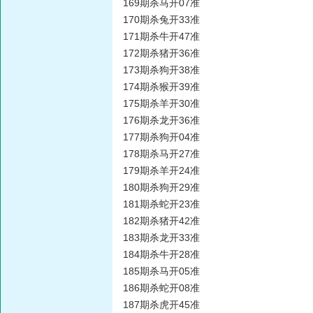
169期杀马开07准
170期杀兔开33准
171期杀牛开47准
172期杀猪开36准
173期杀狗开38准
174期杀猴开39准
175期杀羊开30准
176期杀龙开36准
177期杀狗开04准
178期杀马开27准
179期杀羊开24准
180期杀狗开29准
181期杀蛇开23准
182期杀猪开42准
183期杀龙开33准
184期杀牛开28准
185期杀马开05准
186期杀蛇开08准
187期杀虎开45准