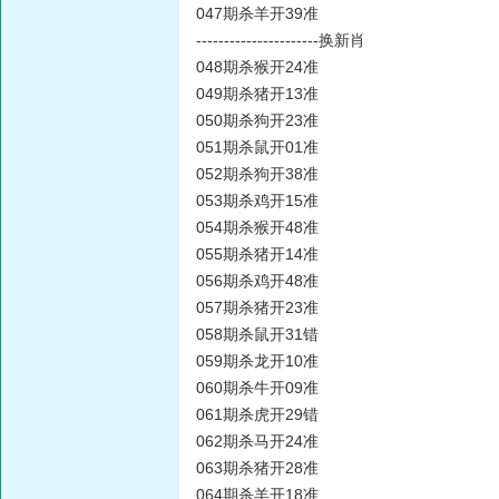
047期杀羊开39准
----------------------换新肖
048期杀猴开24准
049期杀猪开13准
050期杀狗开23准
051期杀鼠开01准
052期杀狗开38准
053期杀鸡开15准
054期杀猴开48准
055期杀猪开14准
056期杀鸡开48准
057期杀猪开23准
058期杀鼠开31错
059期杀龙开10准
060期杀牛开09准
061期杀虎开29错
062期杀马开24准
063期杀猪开28准
064期杀羊开18准