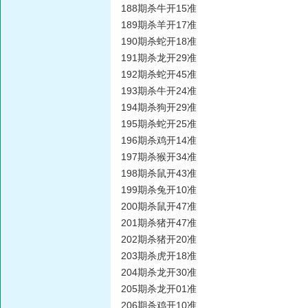
188期杀牛开15准
189期杀羊开17准
190期杀蛇开18准
191期杀龙开29准
192期杀蛇开45准
193期杀牛开24准
194期杀狗开29准
195期杀蛇开25准
196期杀鸡开14准
197期杀猴开34准
198期杀鼠开43准
199期杀兔开10准
200期杀鼠开47准
201期杀猪开47准
202期杀猪开20准
203期杀虎开18准
204期杀龙开30准
205期杀龙开01准
206期杀鸡开10准