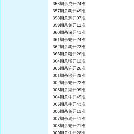
356期杀虎开24准
357期杀狗开49准
358期杀鸡开07准
359期杀兔开11准
360期杀猪开41准
361期杀蛇开24准
362期杀狗开23准
363期杀猪开26准
364期杀猴开12准
365期杀狗开26准
001期杀猴开29准
002期杀蛇开22准
003期杀鼠开09准
004期杀牛开45准
005期杀牛开43准
006期杀兔开13准
007期杀狗开41准
008期杀蛇开21准
009期杀牛开28准