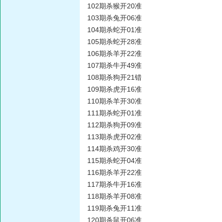
102期杀猴开20准
103期杀兔开06准
104期杀蛇开01准
105期杀蛇开28准
106期杀羊开22准
107期杀牛开49准
108期杀狗开21错
109期杀虎开16准
110期杀羊开30准
111期杀蛇开01准
112期杀狗开09准
113期杀虎开02准
114期杀鸡开30准
115期杀蛇开04准
116期杀羊开22准
117期杀牛开16准
118期杀羊开08准
119期杀兔开11准
120期杀鼠开06准