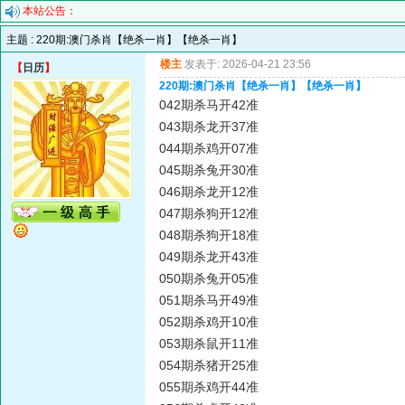
本站公告：
主题 :
220期:澳门杀肖【绝杀一肖】【绝杀一肖】
楼主
发表于: 2026-04-21 23:56
【
日历
】
220期:澳门杀肖【绝杀一肖】【绝杀一肖】
042期杀马开42准
043期杀龙开37准
044期杀鸡开07准
045期杀兔开30准
046期杀龙开12准
047期杀狗开12准
048期杀狗开18准
049期杀龙开43准
050期杀兔开05准
051期杀马开49准
052期杀鸡开10准
053期杀鼠开11准
054期杀猪开25准
055期杀鸡开44准