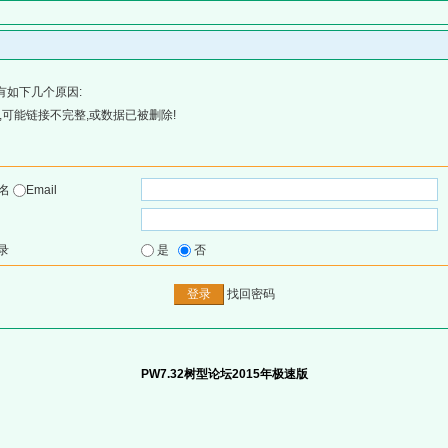
有如下几个原因:
可能链接不完整,或数据已被删除!
户名
Email
录
是
否
找回密码
PW7.32树型论坛2015年极速版